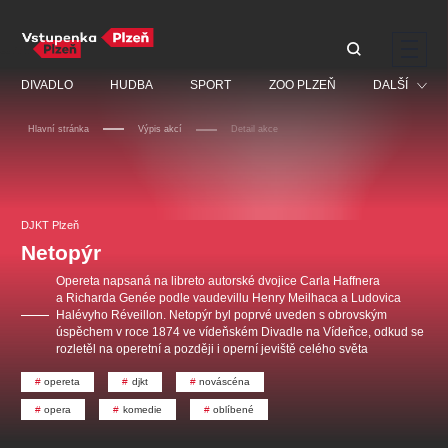
Doporučujeme
DIVADLO
HUDBA
SPORT
ZOO PLZEŇ
DALŠÍ
Hlavní stránka
Výpis akcí
Detail akce
Muzikál
Festival
Discopříběh 40 let
PAVEL ŠPORCL -
Manželé v nesnázích -
Prohlídky
REBEL WITH THE BLUE
Open Air
DJKT Plzeň
JARO EVENT s.r.o.
VIOLIN
Ostatní
Veselá scéna Kalikovský
Netopýr
Centrální rezervační
mlýn
kancelář
Pro děti
Opereta napsaná na libreto autorské dvojice Carla Haffnera
a Richarda Genée podle vaudevillu Henry Meilhaca a Ludovica
Kino
Halévyho Réveillon. Netopýr byl poprvé uveden s obrovským
úspěchem v roce 1874 ve vídeňském Divadle na Vídeňce, odkud se
Ostatní hledají
rozletěl na operetní a později i operní jeviště celého světa
opereta
djkt
nováscéna
Nejnavštěvovanější
opera
komedie
oblíbené
doporučujeme
premiéra
komedie
letníscéna