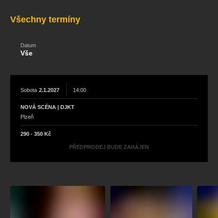
koncert
klasickáhudba
zooplzeň
divadlopluto
Všechny termíny
djkt
skupovaplzeň2026
Datum
Vše
Sobota
2.1.2027
14:00
NOVÁ SCÉNA | DJKT
Plzeň
290 - 350 Kč
PŘEDPRODEJ BUDE ZAHÁJEN