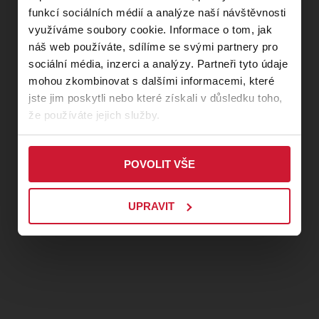
Ivan, sluha:
Roman Dušek
funkcí sociálních médií a analýze naší návštěvnosti
využíváme soubory cookie. Informace o tom, jak
náš web používáte, sdílíme se svými partnery pro
Sbor a orchestr opery DJKT,
sociální média, inzerci a analýzy. Partneři tyto údaje
mohou zkombinovat s dalšími informacemi, které
Balet DJKT
jste jim poskytli nebo které získali v důsledku toho,
že používáte jejich služby.
Hudební nastudování:
Jiří Petrdlík
Dirigenti:
Jiří Petrdlík, Jakub Zicha
Režie:
Martin Otava
POVOLIT VŠE
Scéna:
Lukáš Kuchinka
Kostýmy:
Dana Haklová
UPRAVIT
Světelný design:
Antonín Pfleger
Dramaturgie:
Zbyněk Brabec
Choreografie:
Martin Šinták
Sbormistr:
Jakub Zicha
Asistent režie:
Michal Lieberzeit
Hudební příprava:
Maxim Averkiev, Martin Marek
Inspice:
Petra Tolašová