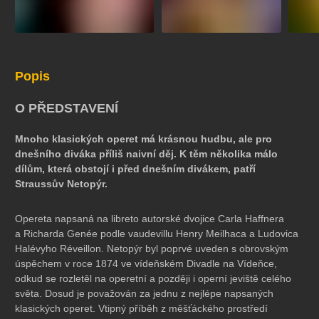
Popis
O PŘEDSTAVENÍ
Mnoho klasických operet má krásnou hudbu, ale pro
dnešního diváka příliš naivní děj. K těm několika málo
dílům, která obstojí i před dnešním divákem, patří
Straussův Netopýr.
Opereta napsaná na libreto autorské dvojice Carla Haffnera
a Richarda Genée podle vaudevillu Henry Meilhaca a Ludovica
Halévyho Réveillon. Netopýr byl poprvé uveden s obrovským
úspěchem v roce 1874 ve vídeňském Divadle na Vídeňce,
odkud se rozletěl na operetní a později i operní jeviště celého
světa. Dosud je považován za jednu z nejlépe napsaných
klasických operet. Vtipný příběh z měšťáckého prostředí