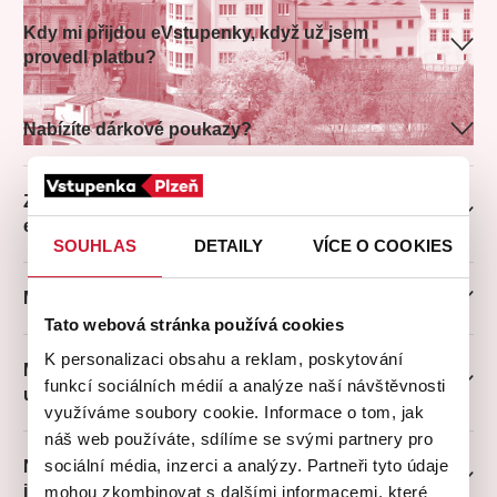
Kdy mi přijdou eVstupenky, když už jsem
provedl platbu?
Nabízíte dárkové poukazy?
Zaplatil jsem vstupenky, ale nepřišly mi do
emailu. Co mám dělat?
SOUHLAS
DETAILY
VÍCE O COOKIES
Můžete mi vytvořit rezervaci?
Tato webová stránka používá cookies
Většinou můžeme. Zavolejte nám a společně najdeme
K personalizaci obsahu a reklam, poskytování
info@plzenskavstupenka.cz
požadované představení a konkrétní místa vám zarezervujeme
Musí být eVstupenky vytisknuté nebo je stačí
funkcí sociálních médií a analýze naší návštěvnosti
na tři dny.
ukázat v mobilu?
využíváme soubory cookie. Informace o tom, jak
náš web používáte, sdílíme se svými partnery pro
S číslem rezervace pak stačí zajít na jakékoli prodejní místo
sociální média, inzerci a analýzy. Partneři tyto údaje
Nevidím na internetu žádná volná místa. Máte
a vstupenky tam zakoupit. Veškerá prodejní místa dohledáte
ještě nějaké k dispozici?
mohou zkombinovat s dalšími informacemi, které
v sekci “prodejní místa”.