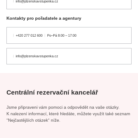
koncert
klasickáhudba
zooplzeň
divadlopluto
info@plzenskavstupenka.cz
djkt
skupovaplzeň2026
Kontakty pro pořadatele a agentury
+420 277 012 600
Po–Pá 8:00 – 17:00
info@plzenskavstupenka.cz
Centrální rezervační kancelář
Jsme připraveni vám pomoci a odpovědět na vaše otázky.
K nalezení informací, které hledáte, můžete využít také seznam
“Nejčastějších otázek“ níže.