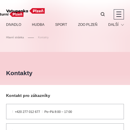
Doporučujeme
DIVADLO
HUDBA
SPORT
ZOO PLZEŇ
DALŠÍ
Hlavní stránka
Kontakty
Muzikál
Festival
Discopříběh 40 let
PAVEL ŠPORCL -
Manželé v nesnázích -
Prohlídky
REBEL WITH THE BLUE
Open Air
JARO EVENT s.r.o.
VIOLIN
Ostatní
Veselá scéna Kalikovský
Kontakty
Centrální rezervační
mlýn
kancelář
Pro děti
Kino
Kontakt pro zákazníky
Ostatní hledají
Nejnavštěvovanější
+420 277 012 677
Po–Pá 8:00 – 17:00
doporučujeme
premiéra
komedie
letníscéna