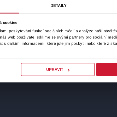
běsilá hra na
DETAILY
á cookies
yho, který
klam, poskytování funkcí sociálních médií a analýze naší návšt
e i rádiových
 náš web používáte, sdílíme se svými partnery pro sociální média
 s dalšími informacemi, které jste jim poskytli nebo které získa
Divadlo PLUTO
OD Centrum Doubravka, Masarykova 75, P
UPRAVIT
vá nebo T.
 Škvrna nebo M.