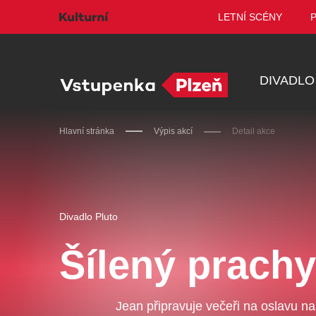
LETNÍ SCÉNY
DIVADLO
Hlavní stránka
Výpis akcí
Detail akce
Doporučujeme
Divadlo Pluto
Šílený prachy
Discopříběh 40 let
PA
R
Jean připravuje večeři na oslavu n
JARO EVENT s.r.o.
BL