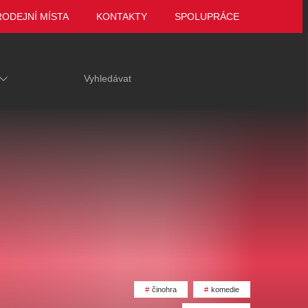
RODEJNÍ MÍSTA
KONTAKTY
SPOLUPRÁCE
ariace
Tak to jsme ještě
VEČER LEGEND
činohra
komedie
 za hrob
neviděli, Marie
Zámek Manětín