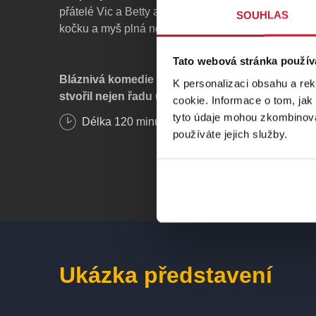
přátelé Vic a Betty a drzý taxikář Bill, rozpoutá se z
SOUHLAS
kočku a myš plná nečekaných zvratů…
Tato webová stránka použív
Bláznivá komedie britského dramatika R. Coone
K personalizaci obsahu a re
stvořil nejen řadu úspěšných divadelních her, al
cookie. Informace o tom, jak
her nebo scénářů k filmům.
tyto údaje mohou zkombinovat
Délka
120
minut
používáte jejich služby.
ÚČINKUJÍCÍ A TVŮRCI
Hrají:
R. Zima, P. Kikinčuk, P. Bečková, K. Kovaříko
Krchovová, J. Bláha, M. Košan nebo P. Kubišta, J.
Krejsa a další
Ukázka představení