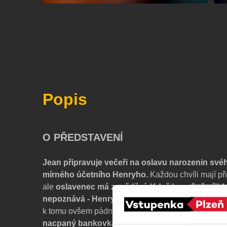
Popis
O PŘEDSTAVENÍ
Jean připravuje večeři na oslavu narozenin své
mírného účetního Henryho.
Každou chvíli mají přij
ale
oslavenec má zpoždění
.
Když konečně přijd
nepoznává - Henry chce okamžitě emigrovat do
k tomu ovšem pádný důvod:
v metru omylem sebral
nacpaný bankovkami
. Jakmile se na scéně objeví 