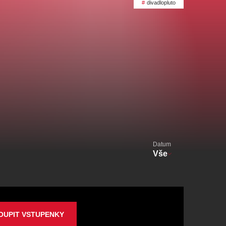
alikovský
Veselá scéna Kalikovský
divadlopluto
mlýn
zooplzeň
Datum
Vše
OUPIT VSTUPENKY