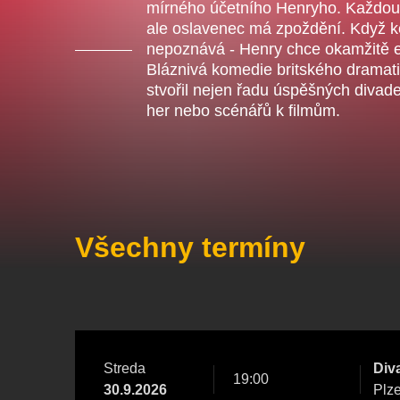
mírného účetního Henryho. Každou ch
Ce
ale oslavenec má zpoždění. Když k
ka
nepoznává - Henry chce okamžitě 
Bláznivá komedie britského dramat
stvořil nejen řadu úspěšných divadel
Ostatní hledají
her nebo scénářů k filmům.
Nejnavštěvovanější
doporučujeme
premiéra
divadlopluto
djkt
Všechny termíny
Streda
Div
19:00
30.9.2026
Plz