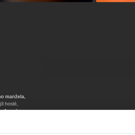
ho manžela,
ít hosté,
e, Jean ho
 Barcelony!
Má
 cizí kufřík
dva policisté,