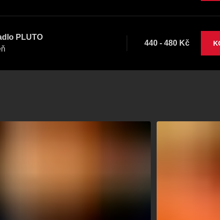
adlo PLUTO
440 - 480 Kč
K
eň