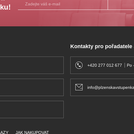
sku!
Kontakty pro pořadatele
+420 277 012 677
Po 
info@plzenskavstupenka
KAZY
JAK NAKUPOVAT