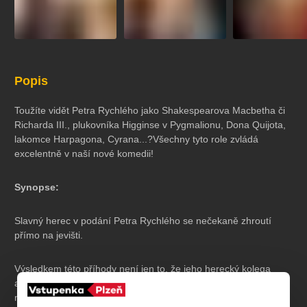
Popis
Toužíte vidět Petra Rychlého jako Shakespearova Macbetha či
Richarda III., plukovníka Higginse v Pygmalionu, Dona Quijota,
lakomce Harpagona, Cyrana...?Všechny tyto role zvládá
excelentně v naší nové komedii!
Synopse:
Slavný herec v podání Petra Rychlého se nečekaně zhroutí
přímo na jevišti.
Výsledkem této příhody není jen to, že jeho herecký kolega
a nejlepší kamarád zařídí, aby se o něj doma starala divadelní
nápovědka, do našeho hlavního hrdiny zamilovaná, ale také to,