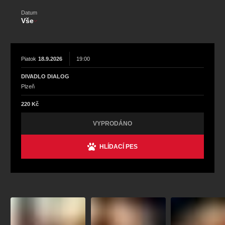
koncert
klasickáhudba
zooplzeň
divadlopluto
Datum
djkt
skupovaplzeň2026
Vše
Piatok
18.9.2026
19:00
DIVADLO DIALOG
Plzeň
220 Kč
VYPRODÁNO
HLÍDACÍ PES