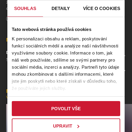
že se herec každý den mění v jednu z postav slavných
dramatiků.
SOUHLAS
DETAILY
VÍCE O COOKIES
Délka
120
minut
Péče nápovědky není rozhodně po chuti hercově příliš
starostlivé a příliš zaměstnané matce.
Tato webová stránka používá cookies
K personalizaci obsahu a reklam, poskytování
Místa
Prosadí svou matka nebo kamarád? Které hercovo alter ego
funkcí sociálních médií a analýze naší návštěvnosti
nakonec zvítězí? A bude happyend?
DIVADLO DIALOG
využíváme soubory cookie. Informace o tom, jak
ZOBRAZIT NA MAPĚ
Smetanovy sady 9, Plzeň
náš web používáte, sdílíme se svými partnery pro
Tvůrci
sociální média, inzerci a analýzy. Partneři tyto údaje
PROFIL POŘADATELE DIVADLO DIALOG
mohou zkombinovat s dalšími informacemi, které
Autor:
Jakub Zindulka
jste jim poskytli nebo které získali v důsledku toho,
Režie:
Jakub Zindulka
že používáte jejich služby.
Mohlo by se vám líbit
VŠECHNY AKCE
Osoby a obsazení
POVOLIT VŠE
Roman Motek:
Petr Rychlý
Julie Kapulířová:
Michaela Badinková
UPRAVIT