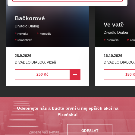
Marta Moteková:
Dana Homolová
Bačkorové
Benjamin Beneš:
Jakub Zindulka
Ve vatě
Divadlo Dialog
Divadlo Dialog
novinka
komedie
romantické
premiéra
kom
28.9.2026
16.10.2026
DIVADLO DIALOG
,
Plzeň
DIVADLO DIALOG
250 Kč
180 
Odebírejte nás a buďte první u nejlepších akcí na
Plzeňsku!
ODESLAT