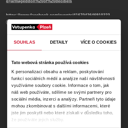
q=armageddon%20of%20decibels
https://www.facebook.com/events/4167042646910223
Délka
600
minut
NARGAROTH - Black metalová legenda (Německo)
XIII STOLETÍ - Gothic rock (CZ)
THRON - Black metal (Německo)
SOUHLAS
DETAILY
VÍCE O COOKIES
UMBRTKA - Atmospheric Black metal (CZ)
SUNSTRIKE - Pagan Black Thrash metal (Slovensko)
EXTREME - Thrash Death metal (CZ)
Tato webová stránka používá cookies
BATTLECRUISER - Thrash metal (CZ)
KRUSADIST - Death thrash metal (CZ)
K personalizaci obsahu a reklam, poskytování
funkcí sociálních médií a analýze naší návštěvnosti
Již 9. ročník open air festivalu Armageddon Of Decibels
využíváme soubory cookie. Informace o tom, jak
se odehraje opět předposlední srpnovou sobotu a samozřejmě
náš web používáte, sdílíme se svými partnery pro
na stejném místě, to jest v krásném areálu Kalikovského mlýna
sociální média, inzerci a analýzy. Partneři tyto údaje
v Plzni.
mohou zkombinovat s dalšími informacemi, které
https://kalikovskymlyn.cz/
jste jim poskytli nebo které získali v důsledku toho,
Startujeme jak jinak, úderem poledne, takže přesně ve 12:00h.
že používáte jejich služby.
Brány areálu se vám otevřou v 10:30h.
O nadupaný luxusní zvuk, světla a efekty se opět postarají tak