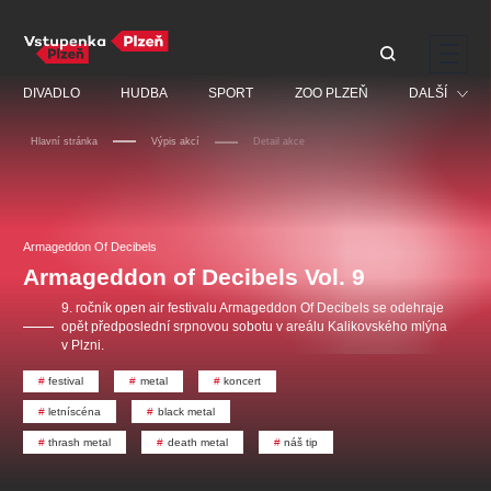
Doporučujeme
DIVADLO
HUDBA
SPORT
ZOO PLZEŇ
DALŠÍ
Hlavní stránka
Výpis akcí
Detail akce
Muzikál
Festival
Discopříběh 40 let
PAVEL ŠPORCL -
Manželé v nesnázích -
Prohlídky
REBEL WITH THE BLUE
Open Air
Armageddon Of Decibels
JARO EVENT s.r.o.
VIOLIN
Ostatní
Veselá scéna Kalikovský
Armageddon of Decibels Vol. 9
Centrální rezervační
mlýn
kancelář
Pro děti
9. ročník open air festivalu Armageddon Of Decibels se odehraje
opět předposlední srpnovou sobotu v areálu Kalikovského mlýna
Kino
v Plzni.
Ostatní hledají
festival
metal
koncert
letníscéna
black metal
Nejnavštěvovanější
thrash metal
death metal
náš tip
doporučujeme
premiéra
komedie
letníscéna