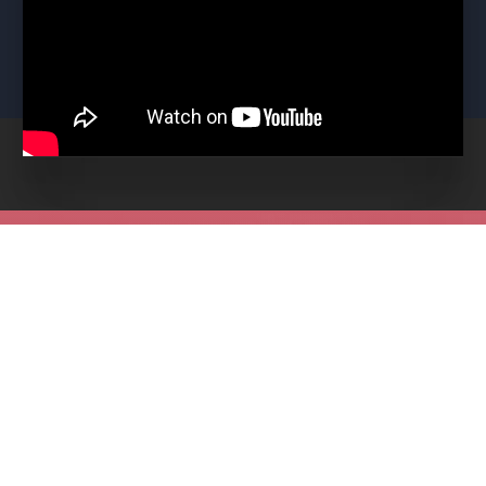
Odebírejte nás a buďte první u nejlepších akcí na
Plzeňsku!
ODESLAT
PŘEDPLATNÉ
PRODEJNÍ MÍSTA
DÁRKOVÉ POUKAZY
JAK NAKUPOVAT