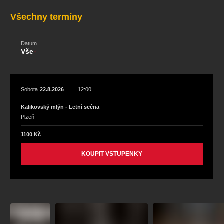
koncert
klasickáhudba
zooplzeň
divadlopluto
Všechny termíny
djkt
skupovaplzeň2026
Datum
Vše
Sobota
22.8.2026
12:00
Kalikovský mlýn - Letní scéna
Plzeň
1100 Kč
KOUPIT VSTUPENKY