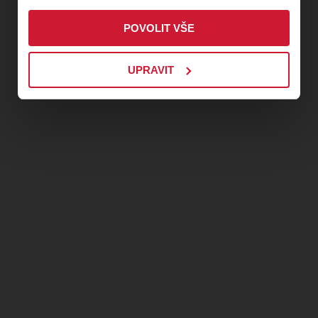
jako vždy, profesionálové, opravdoví mistři
svého oboru a naši kamarádi, kluci z RN Produkce!!!!!!
POVOLIT VŠE
Takže to bude opět top a opět v té nejvyšší kvalitě!!!!!!
A my zase jako vždy, přidáme nějaký ten malý posun...
UPRAVIT
My se těšíme na vás!!!!!!