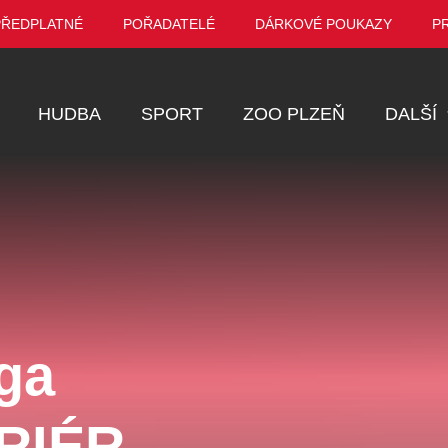
PŘEDPLATNÉ
POŘADATELÉ
DÁRKOVÉ POUKAZY
P
HUDBA
SPORT
ZOO PLZEŇ
DALŠÍ
Muzikál
Festival
Prohlídky
Ostatní
Pro děti
ga
Kino
VEL ŠPORCL -
Manželé v nesnázích -
Enigmatické v
ERIÉR
EBEL WITH THE
Open Air
aneb Láska až
UE VIOLIN