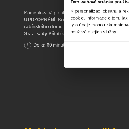
Tato webová stránka použív
K personalizaci obsahu a re
Komentovaná prohlídka interiéru Velké synagogy.
cookie. Informace o tom, jak
UPOZORNĚNÍ: Součástí této prohlídky není náv
tyto údaje mohou zkombinovat
rabínského domu ani věže synagogy
používáte jejich služby.
Sraz: sady Pětatřicátníků 11, Plzeň
Délka
60
minut