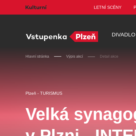
LETNÍ SCÉNY
DIVADLO
Hlavní stránka
Výpis akcí
Detail akce
Doporučujeme
Plzeň - TURISMUS
Velká synago
Discopříběh 40 let
PA
v Plzni - INT
R
JARO EVENT s.r.o.
BL