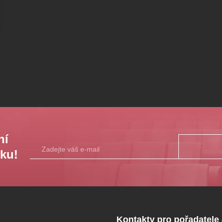
ní
sku!
Kontakty pro pořadatele