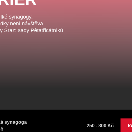
Veselá scéna Kalikovský
Veselá scéna K
ntrální rezervační
mlýn
mlýn
ncelář
elké synagogy.
dky není návštěva
 Sraz: sady Pětatřicátníků
komedie
letníscéna
koncert
klasickáhudba
skupovaplzeň2026
ká synagoga
250 - 300 Kč
K
eň