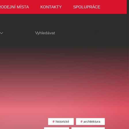
RODEJNÍ MÍSTA
KONTAKTY
SPOLUPRÁCE
ariace
Tak to jsme ještě
VEČER LEGEND
historické
architektura
 za hrob
neviděli, Marie
Zámek Manětín