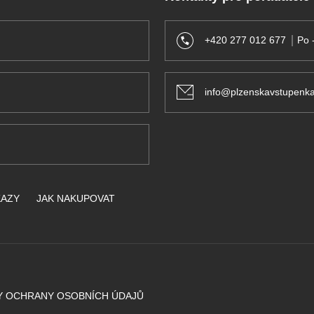
+420 277 012 677
Po 
info@plzenskavstupenka
KAZY
JAK NAKUPOVAT
Y OCHRANY OSOBNÍCH ÚDAJŮ