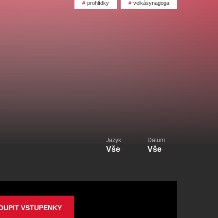
alikovský
Veselá scéna Kalikovský
prohlídky
velkásynagoga
mlýn
zooplzeň
Jazyk
Datum
Vše
Vše
OUPIT VSTUPENKY