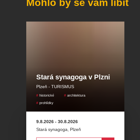
Mohlo by se vám líbit
Stará synagoga v Plzni
Plzeň - TURISMUS
historické
architektura
prohlídky
9.8.2026
-
30.8.2026
Stará synagoga
,
Plzeň