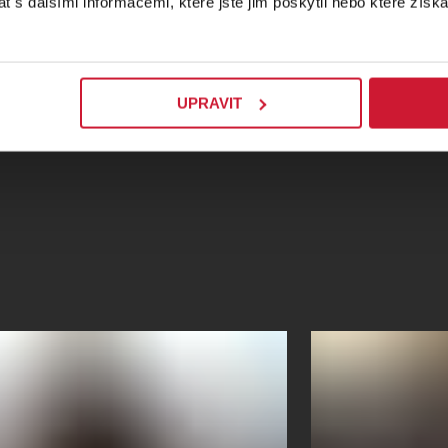
 s dalšími informacemi, které jste jim poskytli nebo které získa
UPRAVIT
Křimice - Lobkowiczký zámek
PROFIL PO
Zámecká 1, Křimice