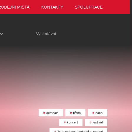
RODEJNÍ MÍSTA
KONTAKTY
SPOLUPRÁCE
cembalo
flétna
bach
ariace
Tak to jsme ještě
VEČER LEGEND
koncert
festival
 za hrob
neviděli, Marie
Zámek Manětín
34. haydnovy hudební slavnosti