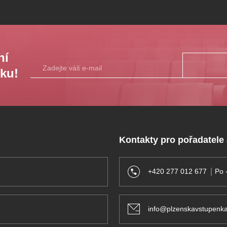
ní
sku!
Kontakty pro pořadatele
+420 277 012 677
Po 
info@plzenskavstupenka