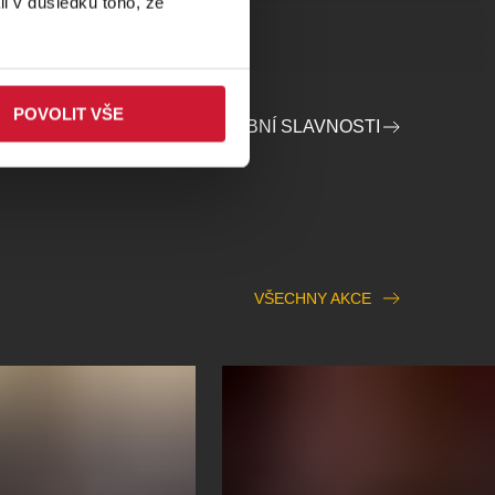
li v důsledku toho, že
POVOLIT VŠE
ŘADATELE HAYDNOVY HUDEBNÍ SLAVNOSTI
VŠECHNY AKCE