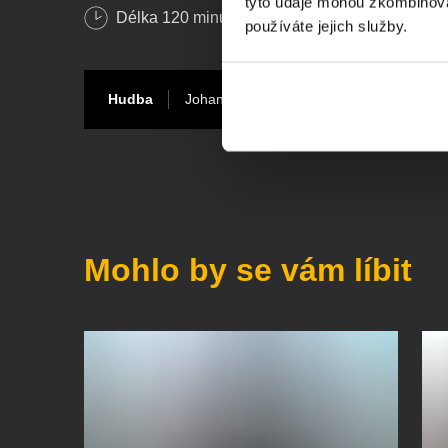
tyto údaje mohou zkombinovat
natáčet jako „referenční nahrávka“.
Délka
120
minut
používáte jejich služby.
www.haydn-festival.eu
Hudba
Johann Sebastian Bach
Mohlo by se vám líbit