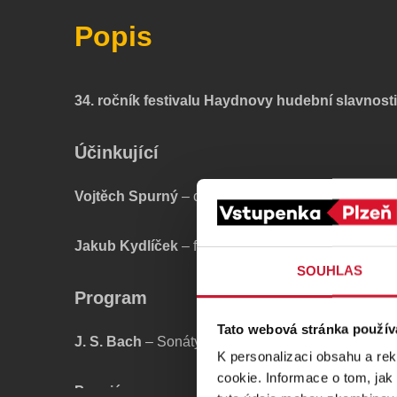
Popis
34. ročník festivalu Haydnovy hudební slavnosti
Účinkující
Vojtěch Spurný
– cembalo
Jakub Kydlíček
– flétna
SOUHLAS
Program
Tato webová stránka použív
J. S. Bach
– Sonáty a triosonáty
K personalizaci obsahu a re
cookie. Informace o tom, jak
Premiéra programu
– start projektu, který se bude