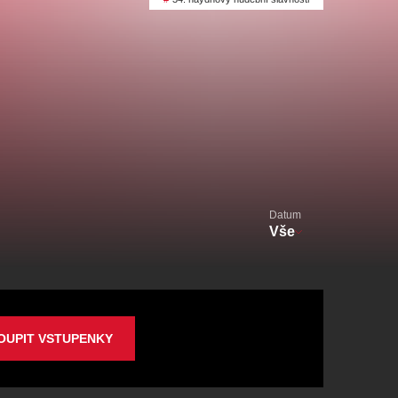
alikovský
Veselá scéna Kalikovský
mlýn
zooplzeň
Datum
Vše
OUPIT VSTUPENKY