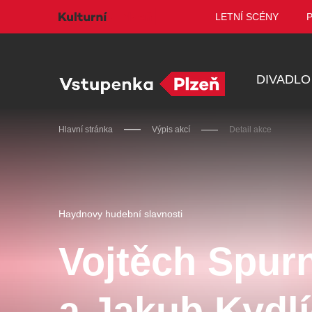
LETNÍ SCÉNY
DIVADLO
Hlavní stránka
Výpis akcí
Detail akce
Doporučujeme
Haydnovy hudební slavnosti
Vojtěch Spur
Discopříběh 40 let
PA
a Jakub Kydl
R
JARO EVENT s.r.o.
BL