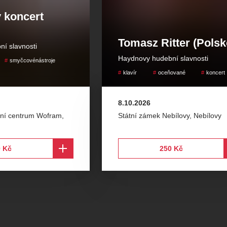
 koncert
Tomasz Ritter (Polsk
í slavnosti
Haydnovy hudební slavnosti
smyčcovénástroje
klavír
oceňované
koncert
8.10.2026
ivní centrum Wofram
,
Státní zámek Nebílovy
,
Nebílovy
 Kč
250 Kč