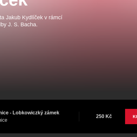
Veselá scéna Kalikovský
Veselá scéna K
ntrální rezervační
mlýn
mlýn
ncelář
sta Jakub Kydlíček v rámcí
dby J. S. Bacha.
komedie
letníscéna
koncert
klasickáhudba
skupovaplzeň2026
mice - Lobkowiczký zámek
250 Kč
K
mice