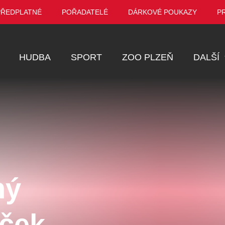
PŘEDPLATNÉ
POŘADATELÉ
DÁRKOVÉ POUKAZY
P
HUDBA
SPORT
ZOO PLZEŇ
DALŠÍ
Muzikál
Festival
Prohlídky
Ostatní
Pro děti
ný
Kino
VEL ŠPORCL -
Manželé v nesnázích -
Enigmatické v
íček
EBEL WITH THE
Open Air
aneb Láska až
UE VIOLIN