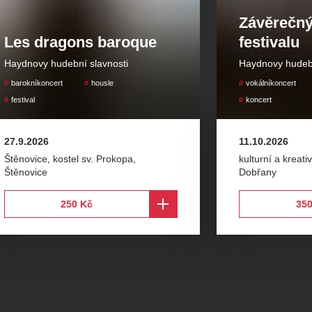
Závěrečný
Les dragons baroque
festivalu
Haydnovy hudební slavnosti
Haydnovy hudebn
barokníkoncert
housle
vokálníkoncert
festival
koncert
27.9.2026
11.10.2026
Štěnovice, kostel sv. Prokopa
,
kulturní a kreat
Štěnovice
Dobřany
250 Kč
350