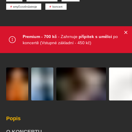
koncert
klasickáhudba
zooplzeň
divadlopluto
smyčcovénástroje
koncert
djkt
skupovaplzeň2026
Premium - 700 kč
- Zahrnuje
přípitek s umělci
po
koncertě (Vstupné základní - 450 kč)
Popis
O KONCERTU