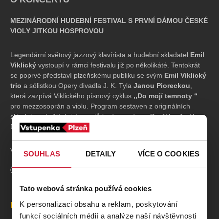
MEZINÁRODNÍ HUDEBNÍ FESTIVAL S PRVNÍ DÁMOU ČESKÉ
VIOLY JITKOU HOSPROVOU
Legendární světový jazzový klavírista a hudební skladatel
Emil
Viklický
vystoupí v rámci festivalu již po několikáté. Tentokrát
se poprvé představí plzeňskému publiku se svým
Emil Viklický
trio
a sólistkou Opery divadla J. K. Tyla
Janou Pioreckou
,
která zazpívá Viklického písnový cyklus
,,Do mojí temnoty “
pro mezzosoprán a violu. Program sestaven z originálních
skladeb a skvělých interpretů bude uveden v Dvořákově sálu,
Domu hudby v Plzni.
Vstupné základní - 450 kč, senior/student - 300 kč, Premium -
SOUHLAS
DETAILY
VÍCE O COOKIES
700 kč zahrnuje přípitek s umělci po koncertě.
Délka
90
minut
PROGRAM
Tato webová stránka používá cookies
K personalizaci obsahu a reklam, poskytování
Místa
Emil Viklický
:
funkcí sociálních médií a analýze naší návštěvnosti
,,Adventure in Black & Yellow“