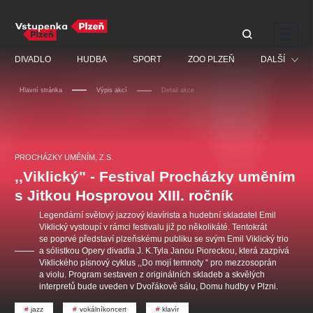
Doporučujeme
DIVADLO
HUDBA
SPORT
ZOO PLZEŇ
DALŠÍ
Hlavní stránka
Výpis akcí
Detail akce
Muzikál
Festival
Discopříběh 40 let
PAVEL ŠPORCL -
Manželé v nesnázích -
Prohlídky
REBEL WITH THE BLUE
Open Air
PROCHÁZKY UMĚNÍM, Z.S.
JARO EVENT s.r.o.
VIOLIN
Ostatní
Veselá scéna Kalikovský
,,Viklický" - Festival Procházky uměním
Centrální rezervační
mlýn
kancelář
s Jitkou Hosprovou XIII. ročník
Pro děti
Legendární světový jazzový klavírista a hudební skladatel Emil
Kino
Viklický vystoupí v rámci festivalu již po několikáté. Tentokrát
se poprvé představí plzeňskému publiku se svým Emil Viklický trio
Ostatní hledají
a sólistkou Opery divadla J. K.Tyla Janou Pioreckou, která zazpívá
Viklického písnový cyklus ,,Do mojí temnoty “ pro mezzosoprán
Nejnavštěvovanější
a violu. Program sestaven z originálních skladeb a skvělých
interpretů bude uveden v Dvořákově sálu, Domu hudby v Plzni.
doporučujeme
premiéra
komedie
letníscéna
jazz
vokálníkoncert
klavír