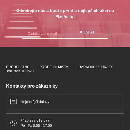
Odebírejte nás a buďte první u nejlepších akcí na
Plzeňsku!
ODESLAT
PŘEDPLATNÉ
PRODEJNÍ MÍSTA
DÁRKOVÉ POUKAZY
JAK NAKUPOVAT
Kontakty pro zákazníky
Nejčastější dotazy
+420 277 012 677
Po - Pá 8:00 - 17:00