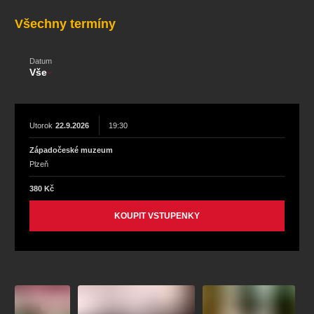
koncert
klasickáhudba
zooplzeň
divadlopluto
Všechny termíny
djkt
skupovaplzeň2026
Datum
Vše
Utorok
22.9.2026
19:30
Západočeské muzeum
Plzeň
380 Kč
KOUPIT VSTUPENKY