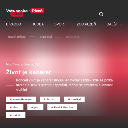
Doporučujeme
DIVADLO
HUDBA
SPORT
ZOO PLZEŇ
DALŠÍ
Hlavní stránka
Výpis akcí
Detail akce
Muzikál
Festival
Discopříběh 40 let
PAVEL ŠPORCL -
Manželé v nesnázích -
Prohlídky
REBEL WITH THE BLUE
Open Air
Mgr. Tereza Dlouhá, DiS.
JARO EVENT s.r.o.
VIOLIN
Ostatní
Veselá scéna Kalikovský
Život je kabaret
Centrální rezervační
mlýn
kancelář
Pro děti
Koncert Život je kabaret slibuje jedinečný zážitek, kde se potká
divadelní lesk s niternou zpovědí, radost se smutkem a lehkost
Kino
s vášní.
Ostatní hledají
vokálníkoncert
šanson
muzikál
klavír
pop
klasickáhudba
Nejnavštěvovanější
náš tip
doporučujeme
premiéra
komedie
letníscéna