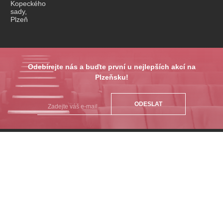
Kopeckého
sady,
Plzeň
Odebírejte nás a buďte první u nejlepších akcí na
Plzeňsku!
ODESLAT
PŘEDPLATNÉ
PRODEJNÍ MÍSTA
DÁRKOVÉ POUKAZY
JAK NAKUPOVAT
Kontakty pro zákazníky