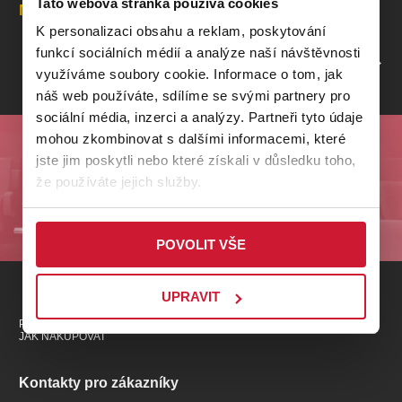
Tato webová stránka používá cookies
Místa
K personalizaci obsahu a reklam, poskytování
funkcí sociálních médií a analýze naší návštěvnosti
PROFIL POŘADATELE FC VIKTORIA PLZEŇ
využíváme soubory cookie. Informace o tom, jak
náš web používáte, sdílíme se svými partnery pro
sociální média, inzerci a analýzy. Partneři tyto údaje
mohou zkombinovat s dalšími informacemi, které
Odebírejte nás a buďte první u nejlepších akcí na
jste jim poskytli nebo které získali v důsledku toho,
Plzeňsku!
že používáte jejich služby.
ODESLAT
POVOLIT VŠE
UPRAVIT
PŘEDPLATNÉ
PRODEJNÍ MÍSTA
DÁRKOVÉ POUKAZY
JAK NAKUPOVAT
Kontakty pro zákazníky