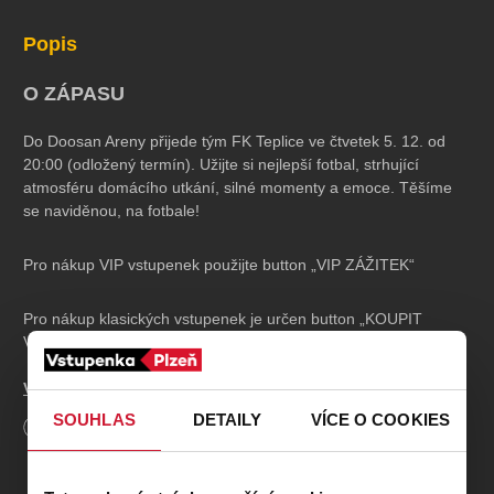
koncert
klasickáhudba
zooplzeň
divadlopluto
Popis
djkt
skupovaplzeň2026
O ZÁPASU
Do Doosan Areny přijede tým FK Teplice ve čtvetek 5. 12. od
20:00 (odložený termín). Užijte si nejlepší fotbal, strhující
atmosféru domácího utkání, silné momenty a emoce. Těšíme
se naviděnou, na fotbale!
Pro nákup VIP vstupenek použijte button „VIP ZÁŽITEK“
Pro nákup klasických vstupenek je určen button „KOUPIT
VSTUPENKY“ níže
Více o VIP zážitku naleznete zde.
SOUHLAS
DETAILY
VÍCE O COOKIES
Délka
90
minut