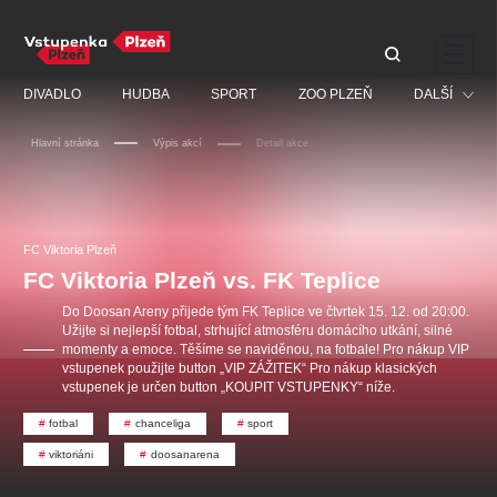
Doporučujeme
DIVADLO
HUDBA
SPORT
ZOO PLZEŇ
DALŠÍ
Hlavní stránka
Výpis akcí
Detail akce
Muzikál
Festival
Discopříběh 40 let
PAVEL ŠPORCL -
Manželé v nesnázích -
Prohlídky
REBEL WITH THE BLUE
Open Air
FC Viktoria Plzeň
JARO EVENT s.r.o.
VIOLIN
Ostatní
Veselá scéna Kalikovský
FC Viktoria Plzeň vs. FK Teplice
Centrální rezervační
mlýn
kancelář
Pro děti
Do Doosan Areny přijede tým FK Teplice ve čtvrtek 15. 12. od 20:00.
Užijte si nejlepší fotbal, strhující atmosféru domácího utkání, silné
Kino
momenty a emoce. Těšíme se naviděnou, na fotbale! Pro nákup VIP
vstupenek použijte button „VIP ZÁŽITEK“ Pro nákup klasických
Ostatní hledají
vstupenek je určen button „KOUPIT VSTUPENKY“ níže.
fotbal
chanceliga
sport
Nejnavštěvovanější
viktoriáni
doosanarena
doporučujeme
premiéra
komedie
letníscéna