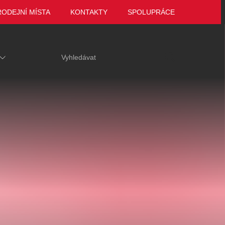
RODEJNÍ MÍSTA
KONTAKTY
SPOLUPRÁCE
ariace
Tak to jsme ještě
VEČER LEGEND
 za hrob
neviděli, Marie
Zámek Manětín