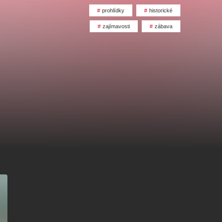
alikovský
Veselá scéna Kalikovský
mlýn
prohlídky
historické
zajímavosti
zábava
zooplzeň