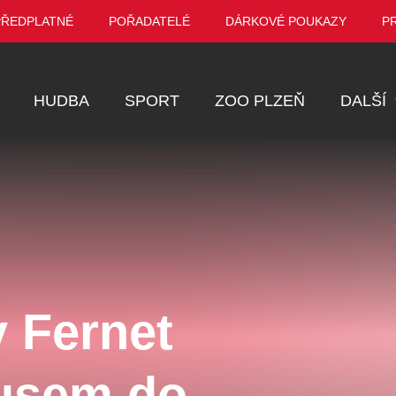
PŘEDPLATNÉ
POŘADATELÉ
DÁRKOVÉ POUKAZY
P
HUDBA
SPORT
ZOO PLZEŇ
DALŠÍ
Muzikál
Festival
Prohlídky
Ostatní
Pro děti
 Fernet
Kino
VEL ŠPORCL -
Manželé v nesnázích -
Enigmatické v
usem do
EBEL WITH THE
Open Air
aneb Láska až
UE VIOLIN