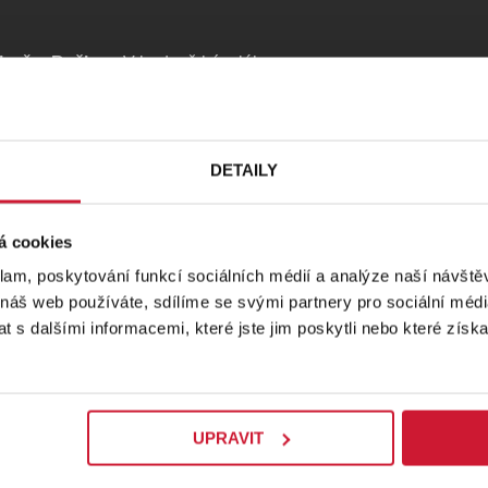
lzeň – Božkov
. V budově bývalého
 destiláty pro likérku v Plzni. Vzniká
k. Nahlédněte pod pokličku výroby
DETAILY
lovým autobusem z Plzně z parkoviště
ychtářka. Celková délka exkurze
á cookies
 cca 3 hodiny.
klam, poskytování funkcí sociálních médií a analýze naší návšt
 náš web používáte, sdílíme se svými partnery pro sociální média
 s dalšími informacemi, které jste jim poskytli nebo které získa
ch naproti parkovacího domu Rychtářka
jako jízdenka do Prádla a zpět.
UPRAVIT
ší 18 let
.