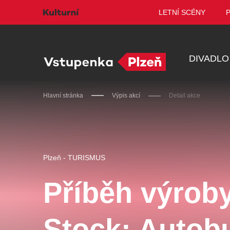
LETNÍ SCÉNY
DIVADLO
Hlavní stránka
Výpis akcí
Detail akce
Doporučujeme
Plzeň - TURISMUS
Příběh výroby
Discopříběh 40 let
PA
Stock: Autob
R
JARO EVENT s.r.o.
BL