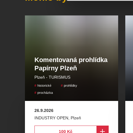
Součástí není ochutnávka
, návštěvníci prohlídky
Komentovaná prohlídka
Papírny Plzeň
Plzeň - TURISMUS
historické
prohlídky
procházka
26.9.2026
INDUSTRY OPEN
,
Plzeň
100 Kč