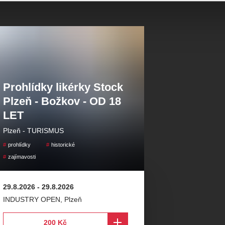
 si odnesou malý dárek.
Prohlídky likérky Stock
Plzeň - Božkov - OD 18
LET
Plzeň - TURISMUS
prohlídky
historické
zajímavosti
29.8.2026
-
29.8.2026
INDUSTRY OPEN
,
Plzeň
200 Kč