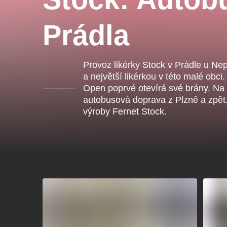
Ce
ka
Prádla
Ostatní hledají
Provoz likérky Stock v Prádle u Ne
a největší likérkou v této malé obci
Open poprvé otevírá své brány. Na p
Nejnavštěvovanější
autobusová doprava z Plzně a zpět.
výroby Fernet Stock.
doporučujeme
premiéra
divadlopluto
djkt