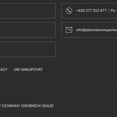
+420 277 012 677
Po 
info@plzenskavstupenka
KAZY
JAK NAKUPOVAT
Y OCHRANY OSOBNÍCH ÚDAJŮ