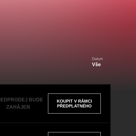
alikovský
Veselá scéna Kalikovský
mlýn
Datum
Vše
zooplzeň
EDPRODEJ BUDE
KOUPIT V RÁMCI
PŘEDPLATNÉHO
ZAHÁJEN