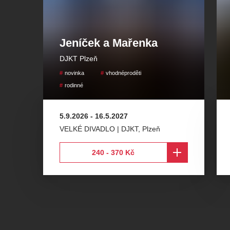
Hudba:
Sergej Rachmaninov, Nikolaj Andrejevič 
Korsakov
Jeníček a Mařenka
Choreografie a režie:
Jiří Pokorný
DJKT Plzeň
Hudební nastudování a dirigent:
Jiří Petrdlík
novinka
vhodnéproděti
rodinné
Hudební dramaturgie:
Vojtěch Frank, Jiří Petrdlík
5.9.2026
-
16.5.2027
VELKÉ DIVADLO | DJKT
,
Plzeň
240 - 370 Kč