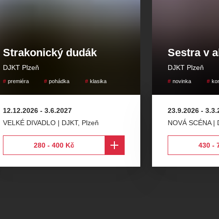
Rimskij-
Strakonický dudák
Sestra v a
DJKT Plzeň
DJKT Plzeň
premiéra
pohádka
klasika
novinka
ko
12.12.2026
-
3.6.2027
23.9.2026
-
3.3
VELKÉ DIVADLO | DJKT
,
Plzeň
NOVÁ SCÉNA | 
280 - 400 Kč
430 - 