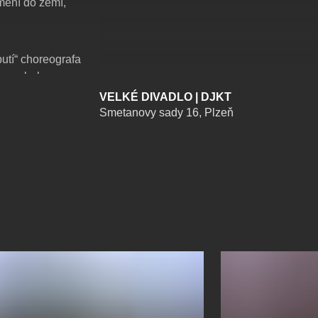
umění do zemí,
butí“ choreografa
je symbolem
í umění
VELKÉ DIVADLO | DJKT
xistence.
Smetanovy sady 16, Plzeň
led do života
sického baletu.