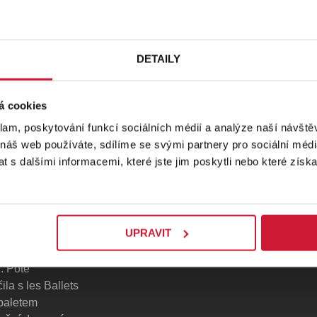
DETAILY
á cookies
klam, poskytování funkcí sociálních médií a analýze naší návšt
 náš web používáte, sdílíme se svými partnery pro sociální média
 ikonou
 s dalšími informacemi, které jste jim poskytli nebo které získa
obím přelomu
UPRAVIT
ledující
trohradě, kde
. Poté
la s les Ballets
baletem