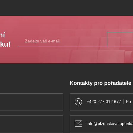
ní
sku!
Kontakty pro pořadatele
+420 277 012 677
Po 
info@plzenskavstupenka