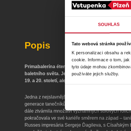
SOUHLAS
Popis
Tato webová stránka použív
K personalizaci obsahu a re
cookie. Informace o tom, jak
Primabalerína éterického zjevu Anna Pavlova je
tyto údaje mohou zkombinovat
baletního světa. Její osobnost prostupuje obd
používáte jejich služby.
19. a 20. století, ale rezonuje až do současnosti.
Jedna z nejslavnějších tanečnic, která ovlivnila nás
generace tanečníků i choreografů, debutovala v Pe
dále ztvárnila množství významných sólových rolích
pokračovala ve své kariéře směrem na západ – tanči
Russes impresária Sergeje Ďagileva, s Císařským 