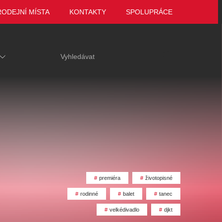
RODEJNÍ MÍSTA
KONTAKTY
SPOLUPRÁCE
premiéra
životopisné
rodinné
balet
tanec
ariace
Tak to jsme ještě
VEČER LEGEND
velkédivadlo
djkt
 za hrob
neviděli, Marie
Zámek Manětín