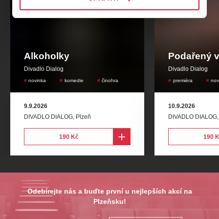
Šlechtična, dělník 4, cestující 2, civil 1: Marie Muška
Chmelíková
Štokr, cestující 5, civil 2: Adam Lenc
Alkoholky
Podařený v
Divadlo Dialog
Divadlo Dialog
novinka
komedie
činohra
premiéra
nov
Zug Kapelle hraje ve složení...
9.9.2026
10.9.2026
DIVADLO DIALOG
,
Plzeň
DIVADLO DIALOG
Bicí, perkuse: Jakub Beneš
190 Kč
190 
Trombon, elektrická kytara: Ondřej Beneš
Trumpeta: Aleš Jelínek
Odebírejte nás a buďte první u nejlepších akcí na
Příčná flétna: Veronika Jelínková
Plzeňsku!