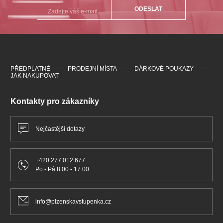
Klavír: Alice Lišková
ODESLAT
Tuba: Magdaléna Šmídová
PŘEDPLATNÉ
PRODEJNÍ MÍSTA
DÁRKOVÉ POUKAZY
Dramaturgická úprava: Radim Brejcha, Marie Muška
JAK NAKUPOVAT
Chmelíková
Kontakty pro zákazníky
Scéna: Marek Marovič
Nejčastější dotazy
Světla: Michal Herzog
Hudba: Ondřej Beneš
+420 277 012 677
Po - Pá 8:00 - 17:00
info@plzenskavstupenka.cz