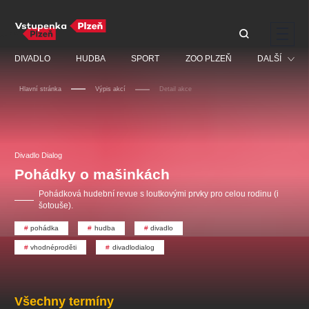
Doporučujeme
DIVADLO
HUDBA
SPORT
ZOO PLZEŇ
DALŠÍ
Hlavní stránka
Výpis akcí
Detail akce
Muzikál
Festival
Discopříběh 40 let
PAVEL ŠPORCL -
Manželé v nesnázích -
Prohlídky
REBEL WITH THE BLUE
Open Air
Divadlo Dialog
JARO EVENT s.r.o.
VIOLIN
Ostatní
Veselá scéna Kalikovský
Pohádky o mašinkách
Centrální rezervační
mlýn
kancelář
Pro děti
Pohádková hudební revue s loutkovými prvky pro celou rodinu (i
šotouše).
Kino
pohádka
hudba
divadlo
Ostatní hledají
vhodnéproděti
divadlodialog
Nejnavštěvovanější
doporučujeme
premiéra
komedie
letníscéna
Všechny termíny