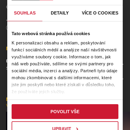
Černokněžník Zababa: Radim Brejcha
SOUHLAS
DETAILY
VÍCE O COOKIES
Nejvyšší pan železničář: Ondřej Beneš
Délka
60
minut
Tato webová stránka používá cookies
Pan Blahoš: Pavel Bárta
K personalizaci obsahu a reklam, poskytování
Místa
funkcí sociálních médií a analýze naší návštěvnosti
Venouš - šotouš: Jan Bárta
využíváme soubory cookie. Informace o tom, jak
DIVADLO DIALOG
náš web používáte, sdílíme se svými partnery pro
Železničář 1, dělník 3, cestující 4: Milan Růžička
ZOBRAZIT NA MAPĚ
Smetanovy sady 9, Plzeň
sociální média, inzerci a analýzy. Partneři tyto údaje
mohou zkombinovat s dalšími informacemi, které
Železničář 2, dělník 2, cestující 3: Jáchym Krofta
PROFIL POŘADATELE DIVADLO DIALOG
jste jim poskytli nebo které získali v důsledku toho,
že používáte jejich služby.
Železničář 3, cestující 1: Radana Jarošová
Mohlo by se vám líbit
VŠECHNY AKCE
Železničář 4, dělník 1: Klára Primasová
POVOLIT VŠE
Kafemlejnek, správcová z Litně, teta s buchtou: Dáša
Marovičová
UPRAVIT