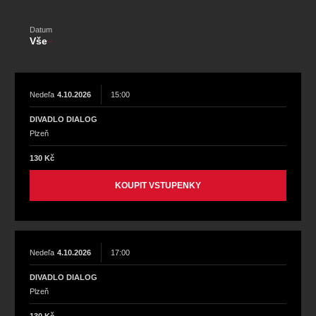
koncert
klasickáhudba
zooplzeň
divadlopluto
djkt
skupovaplzeň2026
Datum
Vše
Nedeľa
4.10.2026
15:00
DIVADLO DIALOG
Plzeň
130 Kč
KOUPIT VSTUPENKY
Nedeľa
4.10.2026
17:00
DIVADLO DIALOG
Plzeň