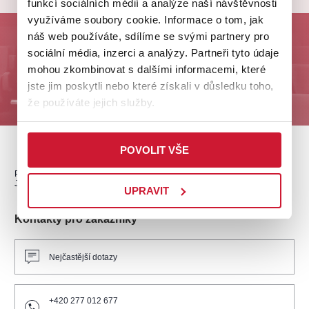
funkcí sociálních médií a analýze naší návštěvnosti
využíváme soubory cookie. Informace o tom, jak
náš web používáte, sdílíme se svými partnery pro
Odebírejte nás a buďte první u nejlepších akcí na
sociální média, inzerci a analýzy. Partneři tyto údaje
Plzeňsku!
mohou zkombinovat s dalšími informacemi, které
jste jim poskytli nebo které získali v důsledku toho,
ODESLAT
že používáte jejich služby.
POVOLIT VŠE
PŘEDPLATNÉ
PRODEJNÍ MÍSTA
DÁRKOVÉ POUKAZY
JAK NAKUPOVAT
UPRAVIT
Kontakty pro zákazníky
Nejčastější dotazy
+420 277 012 677