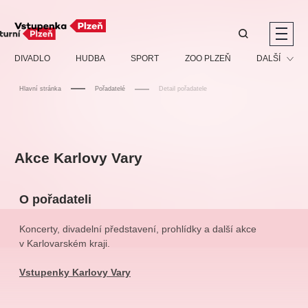
Doporučujeme
DIVADLO
HUDBA
SPORT
ZOO PLZEŇ
DALŠÍ
Hlavní stránka
Pořadatelé
Detail pořadatele
Muzikál
Festival
Discopříběh 40 let
PAVEL ŠPORCL -
Manželé v nesnázích -
Prohlídky
REBEL WITH THE BLUE
Open Air
Akce Karlovy Vary
JARO EVENT s.r.o.
VIOLIN
Ostatní
Veselá scéna Kalikovský
Centrální rezervační
mlýn
kancelář
Pro děti
O pořadateli
Kino
Koncerty, divadelní představení, prohlídky a další akce
Ostatní hledají
v Karlovarském kraji.
Nejnavštěvovanější
Vstupenky Karlovy Vary
doporučujeme
premiéra
komedie
letníscéna