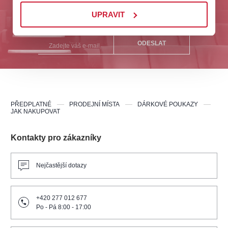
Odebírejte nás a buďte první u nejlepších akcí na
UPRAVIT
Plzeňsku!
ODESLAT
PŘEDPLATNÉ
PRODEJNÍ MÍSTA
DÁRKOVÉ POUKAZY
JAK NAKUPOVAT
Kontakty pro zákazníky
Nejčastější dotazy
+420 277 012 677
Po - Pá 8:00 - 17:00