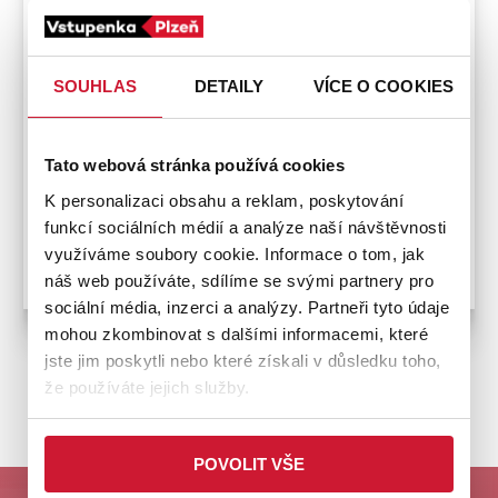
Telefonní kontakt
602 328 622
SOUHLAS
DETAILY
VÍCE O COOKIES
Platební metody
Tato webová stránka používá cookies
K personalizaci obsahu a reklam, poskytování
funkcí sociálních médií a analýze naší návštěvnosti
Bezbariérový přístup
využíváme soubory cookie. Informace o tom, jak
náš web používáte, sdílíme se svými partnery pro
sociální média, inzerci a analýzy. Partneři tyto údaje
mohou zkombinovat s dalšími informacemi, které
jste jim poskytli nebo které získali v důsledku toho,
že používáte jejich služby.
ZPĚT NA PRODEJNÍ MÍSTA
POVOLIT VŠE