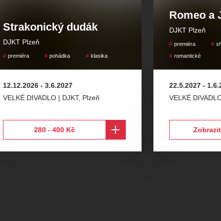
Romeo a J
Strakonický dudák
DJKT Plzeň
DJKT Plzeň
premiéra
s
premiéra
pohádka
klasika
romantické
12.12.2026
-
3.6.2027
22.5.2027
-
1.6
VELKÉ DIVADLO | DJKT
,
Plzeň
VELKÉ DIVADLO
280 - 400 Kč
Zobrazit