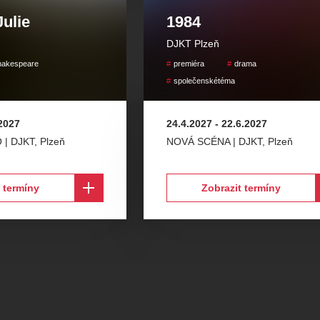
ulie
1984
DJKT Plzeň
hakespeare
premiéra
drama
společenskétéma
.2027
24.4.2027
-
22.6.2027
 | DJKT
,
Plzeň
NOVÁ SCÉNA | DJKT
,
Plzeň
 termíny
Zobrazit termíny