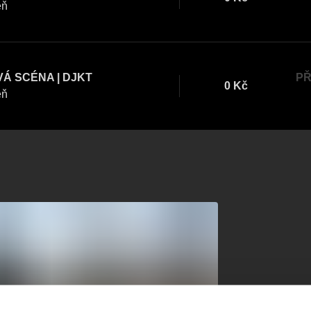
eň
Á SCÉNA | DJKT
PŘ
0 Kč
eň