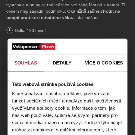
vyprchala a on by se rád vrátil ke své ženě Marion a dětem. Ti
ovšem mají zásadní podmínku.
Okamžitě začne chodit na
terapii proti krizi středního věku.
Jak směšné!
Délka
120
minut
Autor nechává svého hrdinu bezohledně otevřeně, bezostyšně
upřímně, ale především
vtipně vyprávět o tom, co žádný
chlap nepřizná jenom tak.
Nevynechává při tom ani leckteré
tabu, jako např. sex v manželství. Je to ironické a pravdivé
nastavení zrcadla - mužům i ženám.
SOUHLAS
DETAILY
VÍCE O COOKIES
TVŮRCI A OBSAZENÍ
Tato webová stránka používá cookies
Autor:
Stefan Vögel
Překlad:
Iva Michňová
K personalizaci obsahu a reklam, poskytování
Režie:
Jakub Nvota
funkcí sociálních médií a analýze naší návštěvnosti
Scéna a kostýmy:
Miroslav Král
využíváme soubory cookie. Informace o tom, jak
Producent:
Michal Mazač
náš web používáte, sdílíme se svými partnery pro
sociální média, inzerci a analýzy. Partneři tyto údaje
Markus Malin:
Marek Němec
mohou zkombinovat s dalšími informacemi, které
Marion (hlas ze záznamu):
Helena Dvořáková