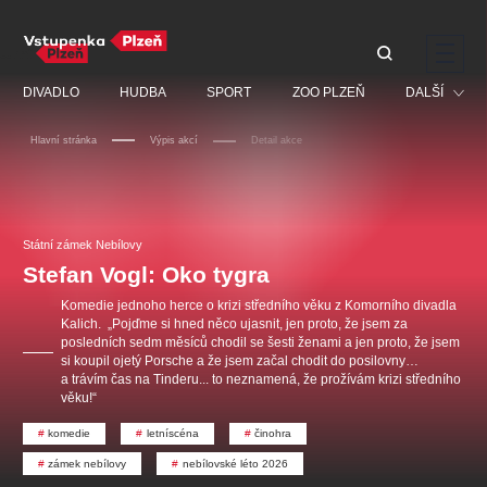
Doporučujeme
DIVADLO
HUDBA
SPORT
ZOO PLZEŇ
DALŠÍ
Hlavní stránka
Výpis akcí
Detail akce
Muzikál
Festival
Discopříběh 40 let
PAVEL ŠPORCL -
Manželé v nesnázích -
Prohlídky
REBEL WITH THE BLUE
Open Air
Státní zámek Nebílovy
JARO EVENT s.r.o.
VIOLIN
Ostatní
Veselá scéna Kalikovský
Stefan Vogl: Oko tygra
Centrální rezervační
mlýn
kancelář
Pro děti
Komedie jednoho herce o krizi středního věku z Komorního divadla
Kalich. „Pojďme si hned něco ujasnit, jen proto, že jsem za
Kino
posledních sedm měsíců chodil se šesti ženami a jen proto, že jsem
si koupil ojetý Porsche a že jsem začal chodit do posilovny…
Ostatní hledají
a trávím čas na Tinderu... to neznamená, že prožívám krizi středního
věku!“
Nejnavštěvovanější
komedie
letníscéna
činohra
doporučujeme
premiéra
komedie
letníscéna
zámek nebílovy
nebílovské léto 2026