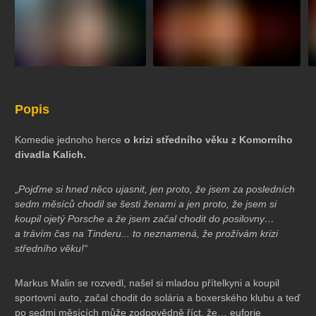
Popis
Komedie jednoho herce
o krizi středního věku z Komorního
divadla Kalich.
„
Pojďme si hned něco ujasnit, jen proto, že jsem za posledních
sedm měsíců chodil se šesti ženami a jen proto, že jsem si
koupil ojetý Porsche a že jsem začal chodit do posilovny…
a trávím čas na Tinderu... to neznamená, že prožívám krizi
středního věku!“
Markus Malin se rozvedl, našel si mladou přítelkyni a koupil
sportovní auto, začal chodit do solária a boxerského klubu a teď
po sedmi měsících může zodpovědně říct, že… euforie