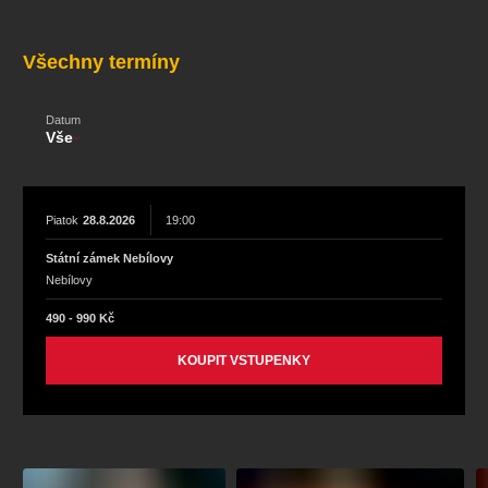
koncert
klasickáhudba
zooplzeň
divadlopluto
djkt
skupovaplzeň2026
Všechny termíny
Datum
Vše
Piatok
28.8.2026
19:00
Státní zámek Nebílovy
Nebílovy
490 - 990 Kč
KOUPIT VSTUPENKY