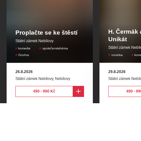
H. Čermák a
Proplačte se ke štěstí
Unikát
Státní zámek Nebílovy
Státní zámek Nebí
komedie
společenskétéma
činohra
novinka
kom
26.8.2026
29.8.2026
Státní zámek Nebílovy
,
Nebílovy
Státní zámek Nebíl
490 - 990 Kč
490 - 99
Odebírejte nás a buďte první u nejlepších akcí na
Plzeňsku!