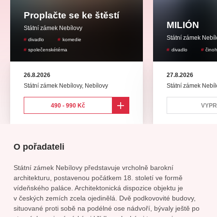
koncert
klasickáhudba
zooplzeň
divadlopluto
Proplačte se ke štěstí
djkt
skupovaplzeň2026
MILIÓN
Státní zámek Nebílovy
Státní zámek Nebí
divadlo
komedie
společenskétéma
divadlo
čino
26.8.2026
27.8.2026
Státní zámek Nebílovy
,
Nebílovy
Státní zámek Nebíl
490 - 990 Kč
VYP
O pořadateli
Státní zámek Nebílovy představuje vrcholně barokní
architekturu, postavenou počátkem 18. století ve formě
vídeňského paláce. Architektonická dispozice objektu je
v českých zemích zcela ojedinělá. Dvě podkovovité budovy,
situované proti sobě na podélné ose nádvoří, bývaly ještě po