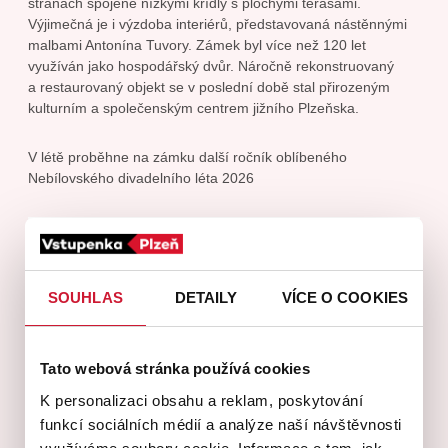
stranách spojené nízkými křídly s plochými terasami.
Výjimečná je i výzdoba interiérů, představovaná nástěnnými
malbami Antonína Tuvory. Zámek byl více než 120 let
využíván jako hospodářský dvůr. Náročně rekonstruovaný
a restaurovaný objekt se v poslední době stal přirozeným
kulturním a společenským centrem jižního Plzeňska.
V létě proběhne na zámku další ročník oblíbeného
Nebílovského divadelního léta 2026
Státní zámek Nebílovy
Nebílovy 1, Nebílovy
SOUHLAS
DETAILY
VÍCE O COOKIES
Tato webová stránka používá cookies
K personalizaci obsahu a reklam, poskytování
funkcí sociálních médií a analýze naší návštěvnosti