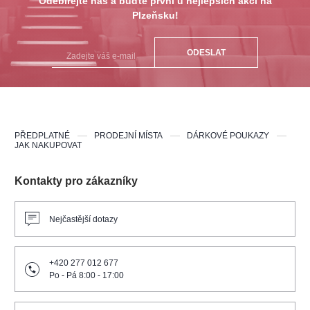
Odebírejte nás a buďte první u nejlepších akcí na
Plzeňsku!
ODESLAT
PŘEDPLATNÉ
PRODEJNÍ MÍSTA
DÁRKOVÉ POUKAZY
JAK NAKUPOVAT
Kontakty pro zákazníky
Nejčastější dotazy
+420 277 012 677
Po - Pá 8:00 - 17:00