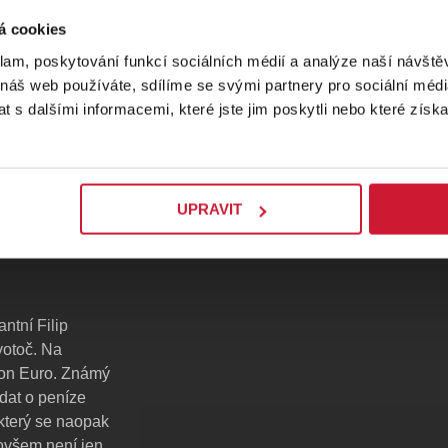
á cookies
klam, poskytování funkcí sociálních médií a analýze naší návšt
 náš web používáte, sdílíme se svými partnery pro sociální média
 s dalšími informacemi, které jste jim poskytli nebo které získa
UPRAVIT
antní Filip
votoč. Na
lion Euro. Známý
dat o peníze
který se naopak
 ovšem není jen