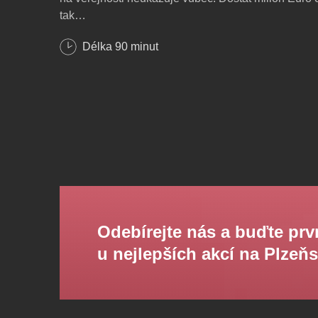
tak…
Délka
90
minut
Jednoaktová komedie pro dva bravurní herce, kteří 
překvapují novými úkoly a výzvami. Souboj dvou v
osobností. Jak tento třaskavý dialog plný nečekanýc
a chytrého humoru skončí? Získá nakonec pan Mart
Není za tím vším ještě něco jiného?
Chytrá, neotřelá a překvapující komedie zaujala dv
osobnosti, přátele, co spolu odehráli několik sezon
divadle, kterými jsou -
Hynek Čermák
a
Vladimír P
příslib energií nabité atmosféry, jiskřivého divadeln
Odebírejte nás a buďte prv
u nejlepších akcí na Plzeň