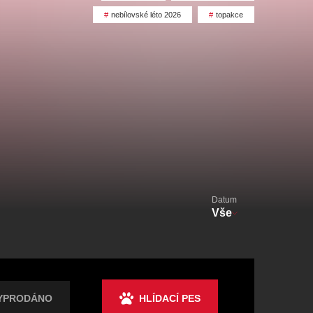
alikovský
Veselá scéna Kalikovský
mlýn
nebílovské léto 2026
topakce
zooplzeň
Datum
Vše
YPRODÁNO
HLÍDACÍ PES