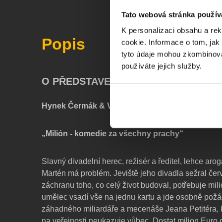
Tato webová stránka použív
K personalizaci obsahu a re
Popis
cookie. Informace o tom, jak
tyto údaje mohou zkombinovat
používáte jejich služby.
O PŘEDSTAVENÍ
Hynek Čermák & Vladimír Polívka
„Milión - komedie za všechny prachy“
Slavný divadelní herec, režisér a ředitel, lehce arog
Martén má problém. Jeviště jeho divadla sežral čer
záchranu toho, co celý život budoval, potřebuje mi
umělec vsadí vše na jednu kartu a jde osobně požá
záhadného miliardáře a mecenáše Jeana Petitéra, 
na veřejnosti neukazuje vůbec. Dostat milion Euro