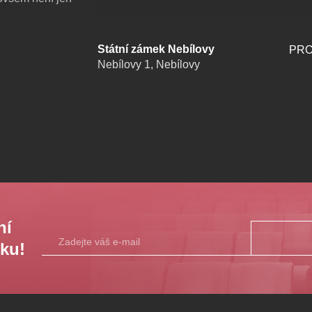
se neustále
Státní zámek Nebílovy
PRO
Nebílovy 1, Nebílovy
ýjimečných
h situací
én svůj Milión?
ě herecké
 v Dejvickém
olívka
- a nabízí
ího zážitku!
ní
sku!