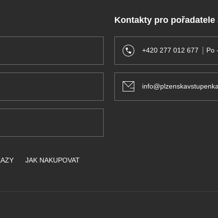
Kontakty pro pořadatele
+420 277 012 677
Po 
info@plzenskavstupenka
KAZY
JAK NAKUPOVAT