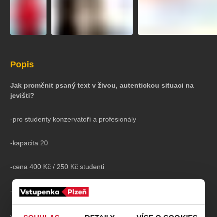
koncert
klasickáhudba
zooplzeň
divadlopluto
djkt
skupovaplzeň2026
Popis
Jak proměnit psaný text v živou, autentickou situaci na
jevišti?
-pro studenty konzervatoří a profesionály
-kapacita 20
-cena 400 Kč / 250 Kč studenti
-s sebou: pohodlné oblečení a obuv
Jak proměnit psaný text v živou, autentickou situaci na jevišti?