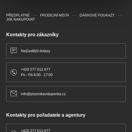
a přes 10 let působí jako stálý host Dejvického divadla.
Spolupracuje také s dalšími pražskými scénami, včetně
Národního divadla či Divadla pod Palmovkou. Pedagogicky
PŘEDPLATNÉ
PRODEJNÍ MÍSTA
DÁRKOVÉ POUKAZY
působila na Vyšší odborné škole herecké v Praze, Konzervatoři
JAK NAKUPOVAT
Jaroslava Ježka a aktuálně vyučuje na Mezinárodní
konzervatoři Praha.
Kontakty pro zákazníky
Nejčastější dotazy
+420 277 012 677
Po - Pá 8:00 - 17:00
info@plzenskavstupenka.cz
Kontakty pro pořadatele a agentury
+420 277 012 677