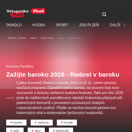
Doporučujeme
DIVADLO
HUDBA
SPORT
ZOO PLZEŇ
DALŠÍ
Hlavní stránka
Výpis akcí
Detail akce
Muzikál
Festival
Discopříběh 40 let
PAVEL ŠPORCL -
Manželé v nesnázích -
Prohlídky
REBEL WITH THE BLUE
Open Air
Koncerty Plzeňsko
JARO EVENT s.r.o.
VIOLIN
Ostatní
Veselá scéna Kalikovský
Zažijte baroko 2026 - Radost v baroku
Centrální rezervační
mlýn
kancelář
Pro děti
Cyklus koncertů Radost v baroku, který je již 11. rokem pevnou
součástí programu Západočeského baroka, se právem řadí mezi
Kino
významné a divácky oblíbené hudební festivaly. Také pro léto 2026
jsme do nádherných památkových objektů Kralovicka připravili pět
Ostatní hledají
jedinečných koncertů v provedení uznávaných českých
i mezinárodních umělců. Přijďte se nechat okouzlit géniem loci
historických míst a mistrovstvím špičkových hudebníků.
Nejnavštěvovanější
baroko
varhany
housle
doporučujeme
premiéra
komedie
letníscéna
zpěv
sbor
středověk