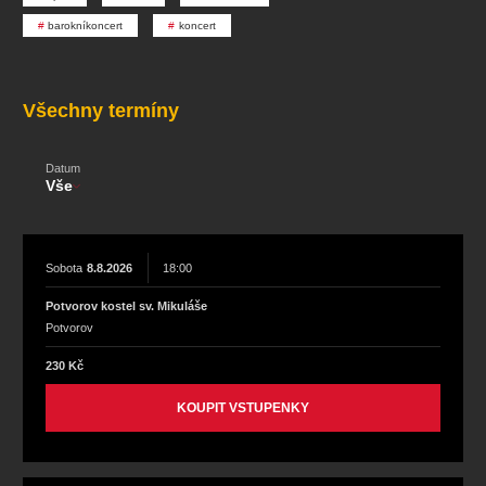
koncert
klasickáhudba
zooplzeň
divadlopluto
barokníkoncert
koncert
djkt
skupovaplzeň2026
Všechny termíny
Datum
Vše
Sobota
8.8.2026
18:00
Potvorov kostel sv. Mikuláše
Potvorov
230 Kč
KOUPIT VSTUPENKY