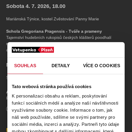
Sobota
4. 7. 2026,
18.00
Mariánská Týnice, kostel Zvěstování Panny Marie
Schola Gregoriana Pragensis - Tváře a prameny
Tajemství hudebních rukopisů českých klášterů poodhalí
mezinárodně uznávané pěvecké těleso, které vede sbormistr
a muzikolog David Eben.
Neděle
19. 7. 2026,
18.00
SOUHLAS
DETAILY
VÍCE O COOKIES
Strážiště, kostel sv. Martina
Tato webová stránka používá cookies
Ars Cameralis - Cesta od středověku k baroku
K personalizaci obsahu a reklam, poskytování
Renomovaný soubor ve složení Oldřiška Richterová, Kristýna
funkcí sociálních médií a analýze naší návštěvnosti
Kosíková, Martin Matoušek a Lukáš Matoušek (umělecký
Délka
90
minut
využíváme soubory cookie. Informace o tom, jak
vedoucí) představí vývoj duchovní i světské hudby v Evropě
mezi 14. - 17. stoletím. Hudebníci zpívají a hrají na řadu
náš web používáte, sdílíme se svými partnery pro
dobových nástrojů.
sociální média, inzerci a analýzy. Partneři tyto údaje
Místa
mohou zkombinovat s dalšími informacemi, které