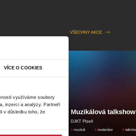
VŠECHNY AKCE
VÍCE O COOKIES
ěvnosti využíváme soubory
, inzerci a analýzy. Partneři
ská pohádka
Muzikálová talkshow
li v důsledku toho, že
DJKT Plzeň
ohádka
hudba
muzikál
moderátor
talksh