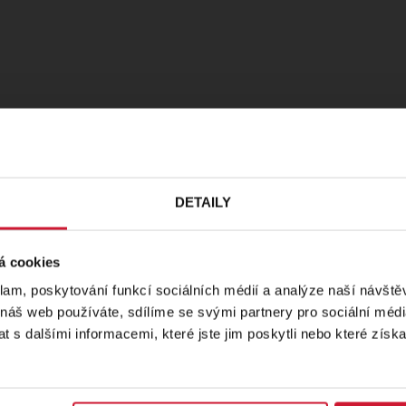
DETAILY
á cookies
klam, poskytování funkcí sociálních médií a analýze naší návšt
Romeo a Julie
 náš web používáte, sdílíme se svými partnery pro sociální média
Muzikant
 s dalšími informacemi, které jste jim poskytli nebo které získa
DJKT Plzeň
DJKT Plzeň
premiéra
shakespeare
romantické
premiéra
p