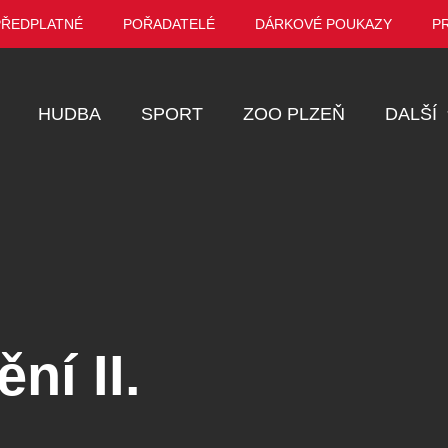
PŘEDPLATNÉ
POŘADATELÉ
DÁRKOVÉ POUKAZY
P
HUDBA
SPORT
ZOO PLZEŇ
DALŠÍ
Muzikál
Festival
Prohlídky
Ostatní
Pro děti
ní II.
Kino
VEL ŠPORCL -
Manželé v nesnázích -
Enigmatické v
EBEL WITH THE
Open Air
aneb Láska až
UE VIOLIN