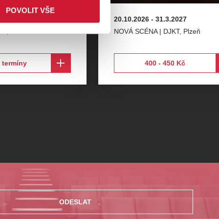
POVOLIT VŠE
4.2027
20.10.2026
-
31.3.2027
KT
,
Plzeň
NOVÁ SCÉNA | DJKT
,
Plzeň
 termíny
400 - 450 Kč
ODESLAT