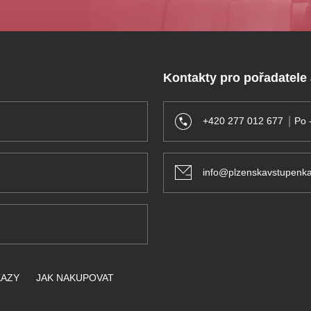
Kontakty pro pořadatele
+420 277 012 677
Po 
info@plzenskavstupenka
KAZY
JAK NAKUPOVAT