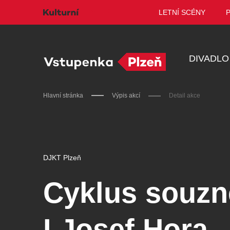
LETNÍ SCÉNY
DIVADLO
Hlavní stránka
Výpis akcí
Detail akce
Doporučujeme
DJKT Plzeň
Cyklus souzně
Discopříběh 40 let
PA
I Josef Hora
R
JARO EVENT s.r.o.
BL