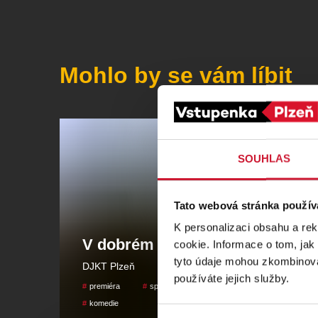
Mohlo by se vám líbit
SOUHLAS
Tato webová stránka použív
K personalizaci obsahu a re
V dobrém i ve zlém
cookie. Informace o tom, jak
tyto údaje mohou zkombinovat
DJKT Plzeň
používáte jejich služby.
premiéra
společenskétéma
komedie