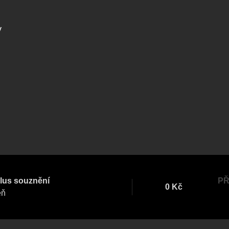
Veselá scéna Kalikovský
Veselá scéna K
ntrální rezervační
mlýn
mlýn
ncelář
y
komedie
letníscéna
koncert
klasickáhudba
skupovaplzeň2026
lus souznění
PŘ
0 Kč
eň