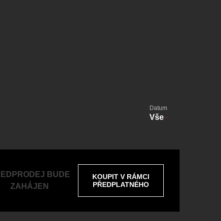
alikovský
Veselá scéna Kalikovský
mlýn
Datum
zooplzeň
Vše
EDPRODEJ BUDE
KOUPIT V RÁMCI
PŘEDPLATNÉHO
ZAHÁJEN