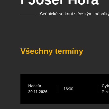
Ce
ka
Scénické setkání s českými básník
Ostatní hledají
Nejnavštěvovanější
Všechny termíny
doporučujeme
premiéra
divadlopluto
djkt
Nedeľa
Cyk
16:00
29.11.2026
Plz