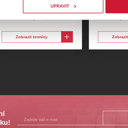
UPRAVIT
22.5.2027
-
1.6.2027
31.1.2027
-
11.
VELKÉ DIVADLO | DJKT
,
Plzeň
Malá scéna | DJ
Zobrazit termíny
Zobrazit
ní
sku!