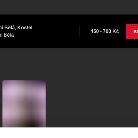
í Bělá, Kostel
450 - 700 Kč
K
í Bělá