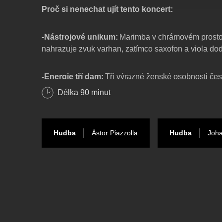
Proč si nenechat ujít tento koncert:
-Nástrojové unikum:
Marimba v chrámovém prosto
nahrazuje zvuk varhan, zatímco saxofon a viola do
-Energie tří dam:
Tři výrazné ženské osobnosti če
jednom pódiu jsou zárukou technické brilance i strh
Délka
90
minut
-Od Bacha po Argentinu:
Program nabízí barevný 
Sebastiana Bacha až po vášnivá tanga Astora Piazz
Hudba
Ástor Piazzolla
Hudba
Joha
Interpreti:
Markéta Mazourová
(marimba / bicí nástroje)
Kateřina Pavlíková
(saxofon)