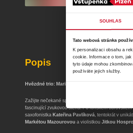
SOUHLAS
Tato webová stránka použív
K personalizaci obsahu a re
cookie. Informace o tom, jak
Popis
tyto údaje mohou zkombinovat
používáte jejich služby.
Hvězdné trio: Marimba – Saxofon – Viola
Zažijte nečekané spojení nástrojů, které v akustice 
fascinující zvukovou stěnu. Po loňském obrovském ú
saxofonistka
Kateřina Pavlíková
, tentokrát v uniká
Markétou Mazourovou
a violistkou
Jitkou Hospr