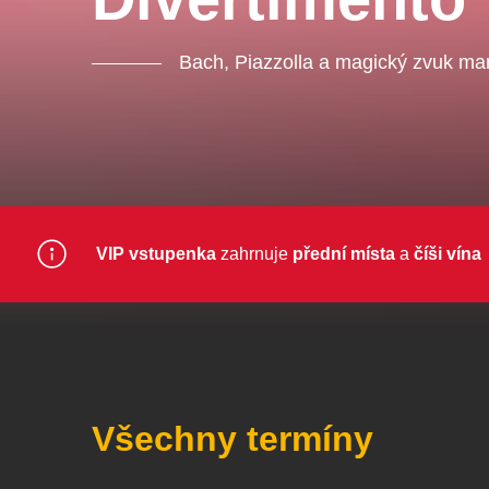
Ce
ka
Bach, Piazzolla a magický zvuk ma
Ostatní hledají
Nejnavštěvovanější
doporučujeme
premiéra
VIP vstupenka
zahrnuje
přední místa
a
číši vína
divadlopluto
djkt
Všechny termíny