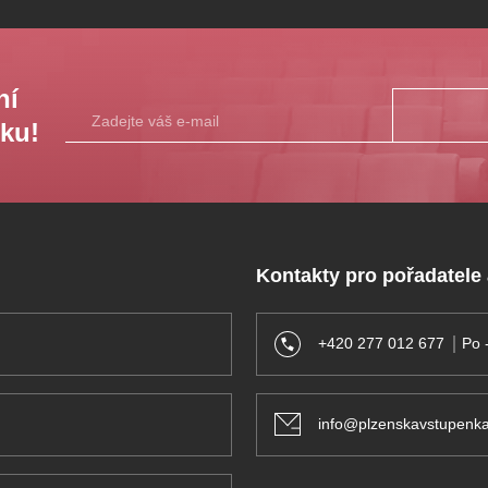
ní
sku!
Kontakty pro pořadatele
+420 277 012 677
Po 
n
info@plzenskavstupenka