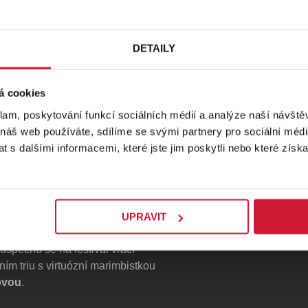
DETAILY
á cookies
klam, poskytování funkcí sociálních médií a analýze naší návšt
 náš web používáte, sdílíme se svými partnery pro sociální média
Místa
 s dalšími informacemi, které jste jim poskytli nebo které získa
Dolní Bělá, Kostel
Dolní Bělá
UPRAVIT
barokního kostela v Dolní Bělé vytvoří
PROFIL POŘAD
spěchu se na festival vrací
tním triu s virtuózní marimbistkou
ovou
.