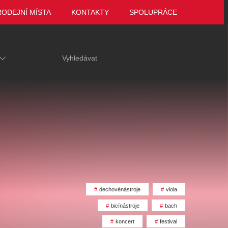
RODEJNÍ MÍSTA
KONTAKTY
SPOLUPRÁCE
dechovénástroje
viola
bicínástroje
bach
ariace
Tak to jsme ještě
VEČER LEGEND
 za hrob
neviděli, Marie
Zámek Manětín
koncert
festival