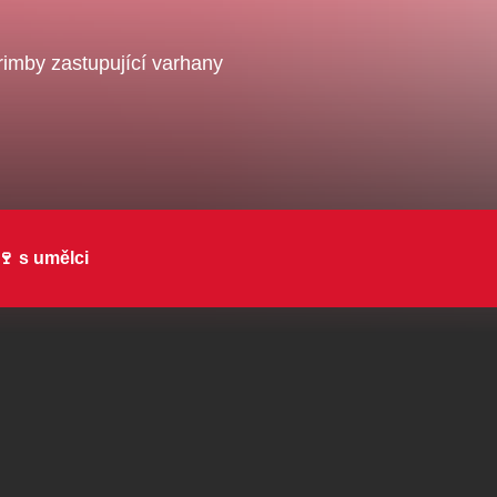
Veselá scéna Kalikovský
Veselá scéna K
ntrální rezervační
mlýn
mlýn
ncelář
rimby zastupující varhany
komedie
letníscéna
koncert
klasickáhudba
 🍷 s umělci
skupovaplzeň2026