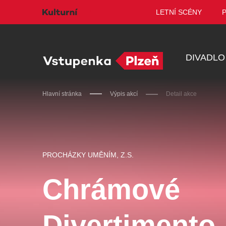
LETNÍ SCÉNY
DIVADLO
Hlavní stránka
Výpis akcí
Detail akce
Doporučujeme
PROCHÁZKY UMĚNÍM, Z.S.
Chrámové
Discopříběh 40 let
PA
Divertimento
R
JARO EVENT s.r.o.
BL