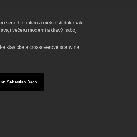
ru svou hloubkou a měkkostí dokonale
dávají večeru moderní a dravý náboj.
ské klasické a crossoverové scény na
ujícího podání.
koktejl od precizního Johanna
olly.
nn Sebastian Bach