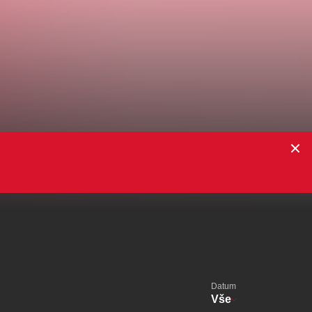
alikovský
Veselá scéna Kalikovský
mlýn
zooplzeň
Datum
Vše