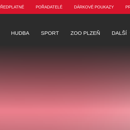
PŘEDPLATNÉ
POŘADATELÉ
DÁRKOVÉ POUKAZY
P
HUDBA
SPORT
ZOO PLZEŇ
DALŠÍ
Muzikál
Festival
Prohlídky
Ostatní
Pro děti
Kino
VEL ŠPORCL -
Manželé v nesnázích -
Enigmatické v
EBEL WITH THE
Open Air
aneb Láska až
UE VIOLIN