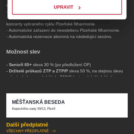
dny.
UPRAVIT
- Na vyžádání vám zašleme poštou brožuru nové sezony.
- Cena abonentní vstupenky zahrnuje slevu 25–40 % na
koncerty vybraného cyklu Plzeňské filharmonie.
- Automatické zařazení do newsletteru Plzeňské filharmonie.
- Automatická rezervace abonmá na následující sezónu.
Možnost slev
- Senioři 65+
sleva 30 % (po předložení OP)
- Držitelé průkazů ZTP a ZTP/P
sleva 50 %, na stejnou slevu
má nárok doprovod držitele ZTP/P (nutno doložit doklad
opravňující ke slevě)
- Studenti 15 - 26 let
sleva 30 % po předložení platného
studentského průkazu, ISIC karty či indexu
MĚŠŤANSKÁ BESEDA
- Děti do 14 let
sleva 50 % (po předložení žákovského
průkazu)
Kopeckého sady 59/13, Plzeň
Při zakoupení více abonentních řad současně platí následující
Další předplatné
slevy:
VŠECHNY PŘEDPLATNÉ