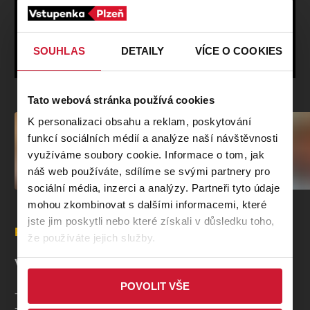
MĚŠŤANSKÁ BESEDA
Plzeň
830 - 870 Kč
SOUHLAS
DETAILY
VÍCE O COOKIES
POUZE V RÁMCI PŘEDPLATNÉHO
Tato webová stránka používá cookies
K personalizaci obsahu a reklam, poskytování
funkcí sociálních médií a analýze naší návštěvnosti
využíváme soubory cookie. Informace o tom, jak
náš web používáte, sdílíme se svými partnery pro
sociální média, inzerci a analýzy. Partneři tyto údaje
mohou zkombinovat s dalšími informacemi, které
jste jim poskytli nebo které získali v důsledku toho,
Popis
že používáte jejich služby.
Výhody abonentní vstupenky
POVOLIT VŠE
- Stejné sedadlo v sále na všechny koncerty vybraného cyklu.
- Sleva 50% na akce konané v rámci festivalu Smetanovské