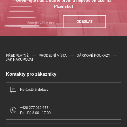
Odebírejte nás a buďte první u nejlepších akcí na
Plzeňsku!
ODESLAT
PŘEDPLATNÉ
PRODEJNÍ MÍSTA
DÁRKOVÉ POUKAZY
JAK NAKUPOVAT
Kontakty pro zákazníky
Nejčastější dotazy
+420 277 012 677
Po - Pá 8:00 - 17:00