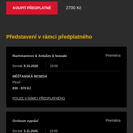
koncert
klasickáhudba
zooplzeň
divadlopluto
2700 Kč
KOUPIT PŘEDPLATNÉ
djkt
skupovaplzeň2026
Představení v rámci předplatného
Premiéra
Rachmaninov & Ardašev & Iwasaki
štvrtok
8.10.2026
19:00
MĚŠŤANSKÁ BESEDA
Plzeň
830 - 870 Kč
POUZE V RÁMCI PŘEDPLATNÉHO
Premiéra
Orchestr vypráví
štvrtok
5.11.2026
19:00