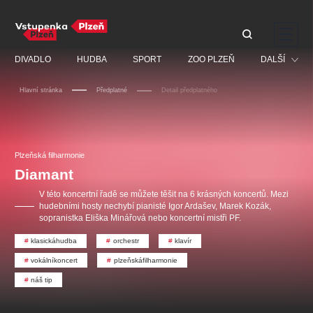
Doporučujeme
DIVADLO
HUDBA
SPORT
ZOO PLZEŇ
DALŠÍ
Hlavní stránka
Předplatné
Detail předplatného
Muzikál
Festival
Discopříběh 40 let
PAVEL ŠPORCL -
Manželé v nesnázích -
Prohlídky
Plzeňská filharmonie
REBEL WITH THE BLUE
Open Air
JARO EVENT s.r.o.
VIOLIN
Ostatní
Veselá scéna Kalikovský
Diamant
Centrální rezervační
mlýn
kancelář
Pro děti
V této koncertní řadě se můžete těšit na 6 krásných koncertů. Mezi
hudebními hosty nechybí pianisté Igor Ardašev, Marek Kozák,
Kino
sopranistka Eliška Minářová nebo koncertní mistři PF.
Ostatní hledají
klasickáhudba
orchestr
klavír
vokálníkoncert
plzeňskáfilharmonie
Nejnavštěvovanější
náš tip
doporučujeme
premiéra
komedie
letníscéna